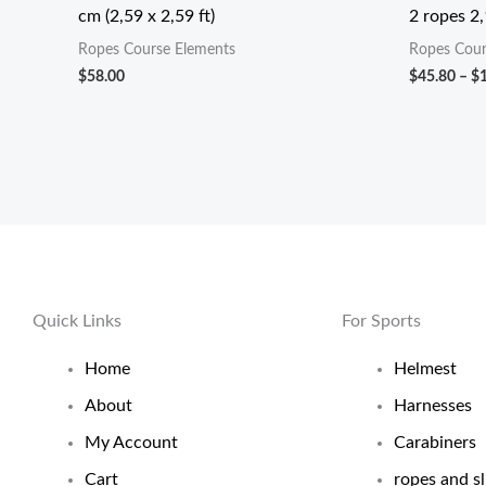
cm (2,59 x 2,59 ft)
2 ropes 2
Ropes Course Elements
Ropes Cour
$
58.00
$
45.80
–
$
Quick Links
For Sports
Home
Helmest
About
Harnesses
My Account
Carabiners
Cart
ropes and sl