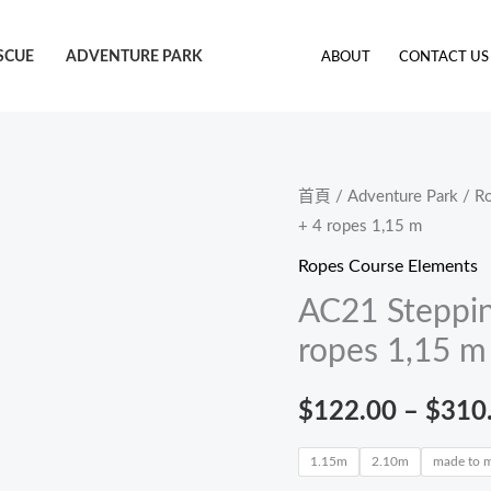
SCUE
ADVENTURE PARK
ABOUT
CONTACT US
AC21
首頁
/
Adventure Park
/
Ro
+ 4 ropes 1,15 m
Stepping
stone
Ropes Course Elements
0,60
AC21 Steppin
x
ropes 1,15 m
1
m
$
122.00
–
$
310
+
4
1.15m
2.10m
made to 
ropes