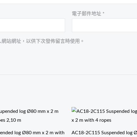
電子郵件地址
*
人網站網址，以供下次發佈留言時使用。
价
价
格
格
范
范
围：
围：
$45.80
$288.00
ended log Ø80 mm x 2 m with
AC18-2C115 Suspended log 
至
至