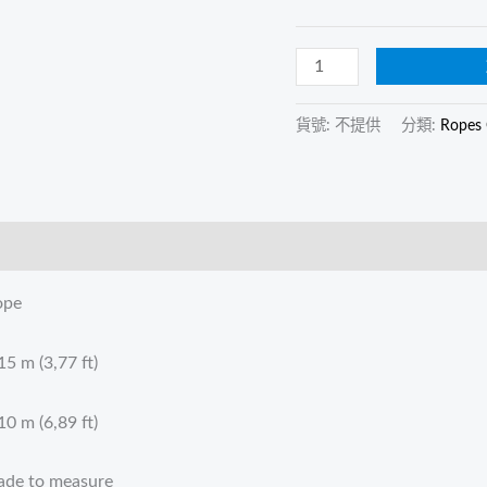
1,15
m
數
量
貨號:
不提供
分類:
Ropes 
ope
15 m (3,77 ft)
10 m (6,89 ft)
made to measure