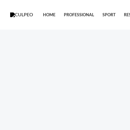
跳
至
HOME
PROFESSIONAL
SPORT
RE
内
容