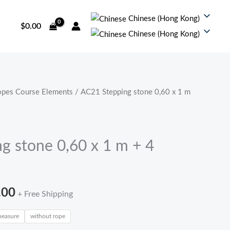
Chinese (Hong Kong)
$
0.00
Chinese (Hong Kong)
pes Course Elements
/ AC21 Stepping stone 0,60 x 1 m
价
格
范
g stone 0,60 x 1 m + 4
围：
$122.00
.00
+ Free Shipping
至
measure
without rope