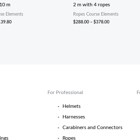
,10 m
2 m with 4 ropes
$139.80
$378.00
se Elements
Ropes Course Elements
139.80
$
288.00
–
$
378.00
For Professional
F
Helmets
Harnesses
Carabiners and Connectors
ings
Ropes