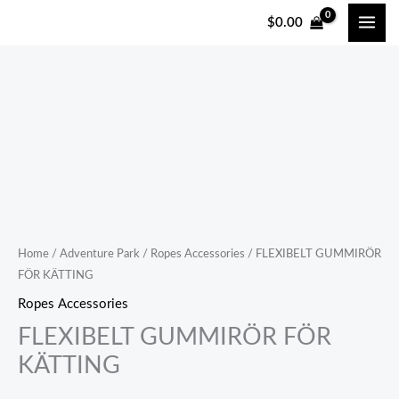
跳
$
0.00
至
内
容
Home
/
Adventure Park
/
Ropes Accessories
/ FLEXIBELT GUMMIRÖR
FÖR KÄTTING
Ropes Accessories
FLEXIBELT GUMMIRÖR FÖR
KÄTTING